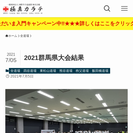
ン中‼︎★★★詳しくはここをクリック‼︎★★★
ホーム
全道場
2021
2021群馬県大会結果
7/05
全道場
四谷道場
東松山道場
熊谷道場
秩父道場
飯田橋道場
2021年7月5日