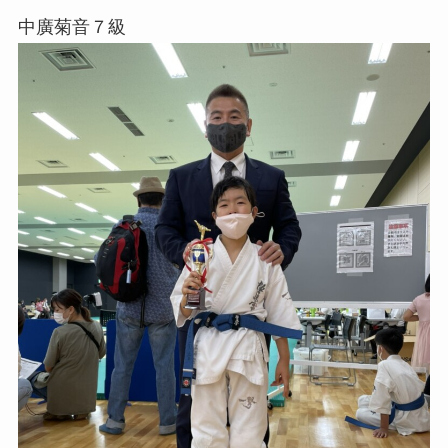
中廣菊音７級