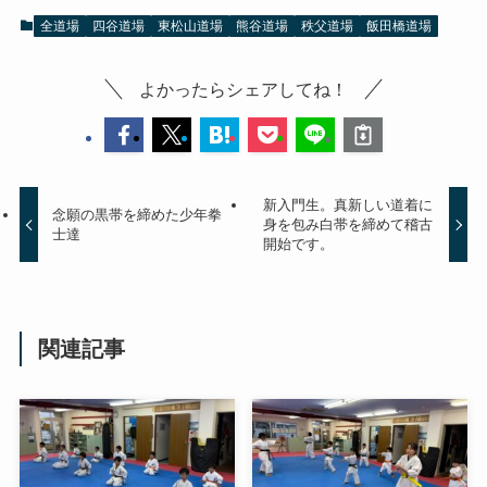
全道場
四谷道場
東松山道場
熊谷道場
秩父道場
飯田橋道場
よかったらシェアしてね！
新入門生。真新しい道着に
念願の黒帯を締めた少年拳
身を包み白帯を締めて稽古
士達
開始です。
関連記事