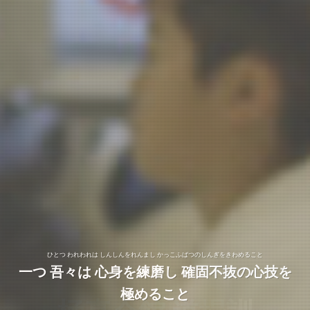
ひとつ われわれは しつじつごうけんをもって じこのせいしんをかんようすること
ひとつ われわれは しんしんをれんまし かっこふばつのしんぎをきわめること
ひとつ われわれは しんぶつをとうとび けんじょうのびとくをわすれざること
一つ 吾々は 心身を練磨し 確固不抜の心技を
一つ 吾々は 質実剛健を以って 克己の精神を
一つ 吾々は 神仏を尊び 謙譲の美徳を忘れざ
ひとつ われわれは しょうがいのしゅぎょうをからてのみちにつうじ きょくしんのみちをまっとうする
ひとつ われわれは しょうがいのしゅぎょうをからてのみちにつうじ きょくしんのみちをまっとうする
涵養すること
極めること
ること
こと
こと