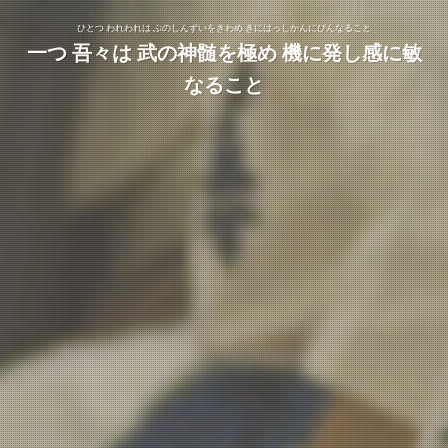
極真会館 道場訓
極真会館 道場訓
一つ 吾々は 生涯の修行を空手の道に通じ 極
一つ 吾々は 生涯の修行を空手の道に通じ 極
ひとつ われわれは れいせつをおもんじ ちょうじょうをけいしそぼうのふるまいをつつしむこと
ひとつ われわれは ちせいとたいりょくとをこうじょうさせ ことにのぞんであやまたざること
ひとつ われわれは ぶのしんずいをきわめ きにはっしかんにびんなること
真の道を全うすること
真の道を全うすること
一つ 吾々は 武の神髄を極め 機に発し感に敏
一つ 吾々は 礼節を重んじ 長上を敬し粗暴の
一つ 吾々は 知性と体力とを向上させ 事に臨
振舞いを慎むこと
んで過たざること
なること