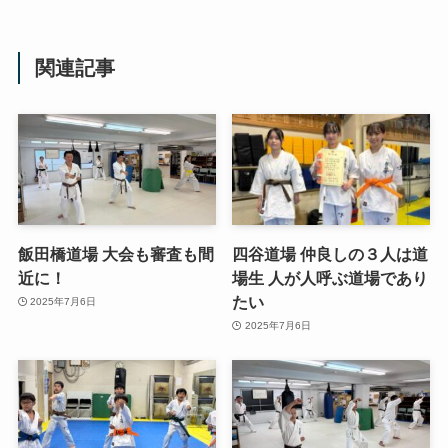
関連記事
飯田橋道場 大会も審査も間
四谷道場 仲良しの３人は道
近に！
場生 人が人呼ぶ道場であり
たい
2025年7月6日
2025年7月6日