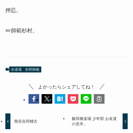
押忍。
✏️師範杉村。
全道場
杉村師範
よかったらシェアしてね！
飯田橋道場 少年部 お友達
熊谷合同稽古
の見学。