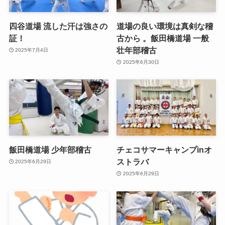
四谷道場 流した汗は強さの
道場の良い環境は真剣な稽
証！
古から 。飯田橋道場 一般
壮年部稽古
2025年7月4日
2025年6月30日
飯田橋道場 少年部稽古
チェコサマーキャンプinオ
ストラバ
2025年6月29日
2025年6月29日