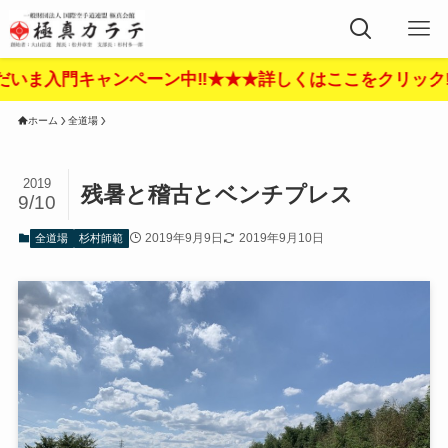
ンペーン中‼︎★★★詳しくはここをクリック‼︎★★★
ホーム
全道場
2019
残暑と稽古とベンチプレス
9/10
2019年9月9日
2019年9月10日
全道場
杉村師範