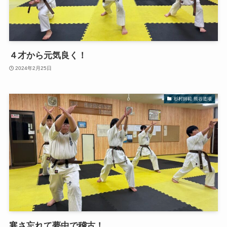
４才から元気良く！
2024年2月25日
杉村師範 熊谷道場
寒さ忘れて夢中で稽古！