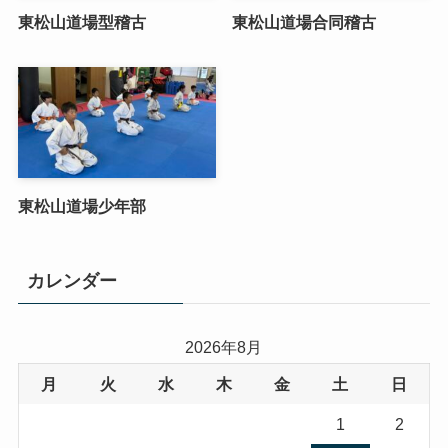
東松山道場型稽古
東松山道場合同稽古
東松山道場少年部
カレンダー
2026年8月
月
火
水
木
金
土
日
1
2