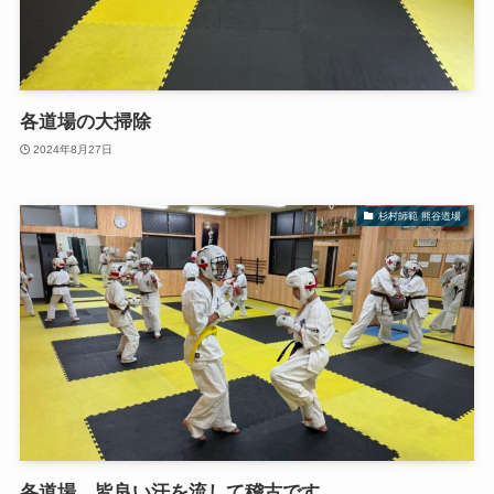
各道場の大掃除
2024年8月27日
杉村師範 熊谷道場
各道場、皆良い汗を流して稽古です。