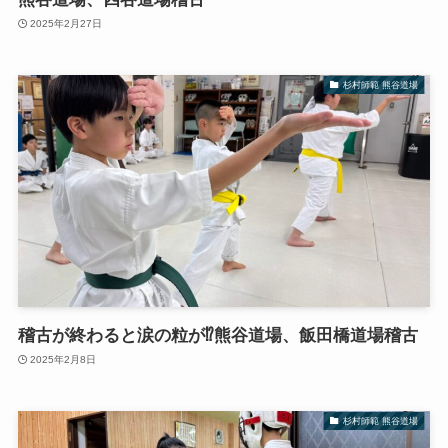
2025年2月27日
杉村師範 熊谷道場
稽古が終わると涙の粒が⁉︎熊谷道場、飯田橋道場稽古
2025年2月8日
杉村師範 熊谷道場