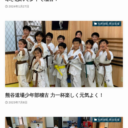
2024年1月27日
杉村師範 熊谷道場
熊谷道場少年部稽古 力一杯楽しく元気よく！
2023年7月8日
杉村師範 熊谷道場