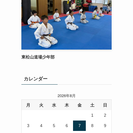
東松山道場少年部
カレンダー
2026年8月
月
火
水
木
金
土
日
1
2
3
4
5
6
7
8
9