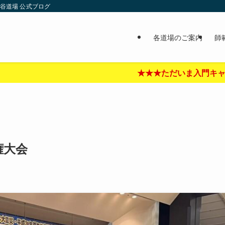
谷道場 公式ブログ
各道場のご案内
師
★★★ただいま入門キャンペーン中‼︎★★★詳しくはここをク
権大会