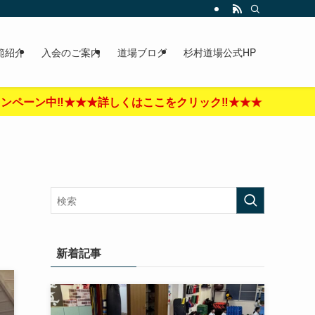
範紹介
入会のご案内
道場ブログ
杉村道場公式HP
リック‼︎★★★
新着記事