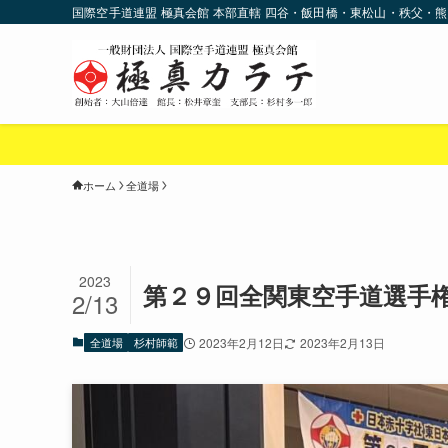
国際空手道連盟 極真会館 本部直轄 四谷・飯田橋・東松山・秩父・熊
ホーム
全道場
2023
第２９回全関東空手道選手
2/13
全道場
杉村師範
2023年2月12日
2023年2月13日