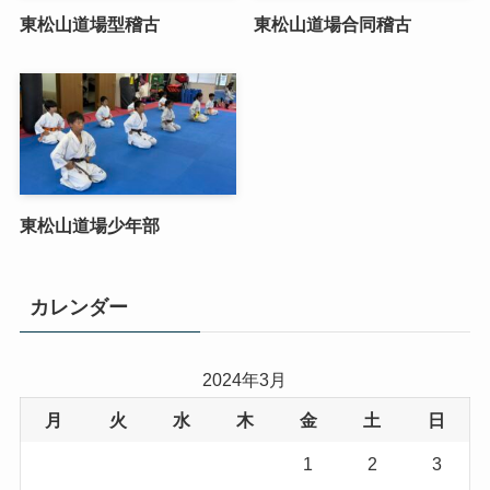
東松山道場型稽古
東松山道場合同稽古
東松山道場少年部
カレンダー
2024年3月
月
火
水
木
金
土
日
1
2
3