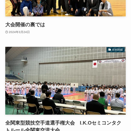
大会開催の裏では
2024年3月24日
杉村師範
全関東型競技空手道選手権大会 I.K.Oセミコンタク
トルール全関東交流大会