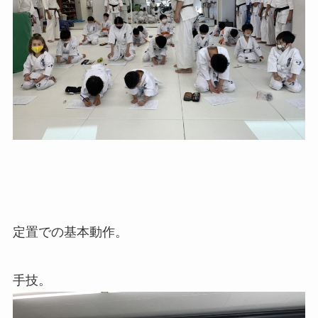
定置での基本動作。
手技。