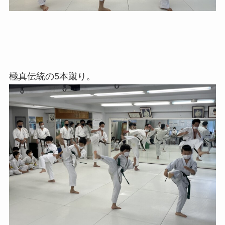
極真伝統の5本蹴り。