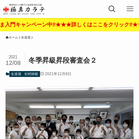
★★詳しくはここをクリック‼︎★★★
ホーム
全道場
2021
冬季昇級昇段審査会２
12/08
2021年12月8日
全道場
杉村師範