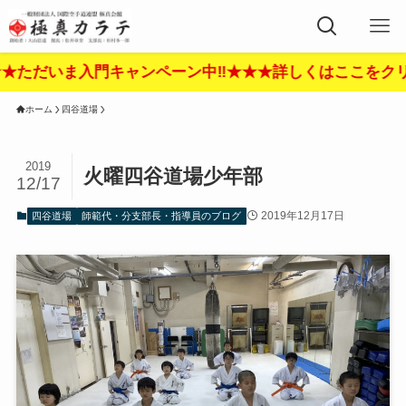
入門キャンペーン中‼︎★★★詳しくはここをクリック‼︎★
ホーム
四谷道場
2019
火曜四谷道場少年部
12/17
2019年12月17日
四谷道場
師範代・分支部長・指導員のブログ