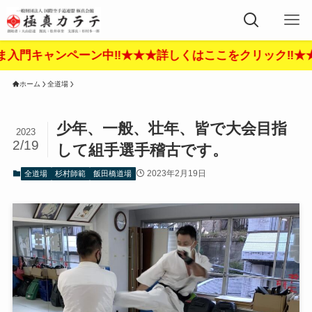
★詳しくはここをクリック‼︎★★★
ホーム
全道場
少年、一般、壮年、皆で大会目指
2023
2/19
して組手選手稽古です。
2023年2月19日
全道場
杉村師範
飯田橋道場