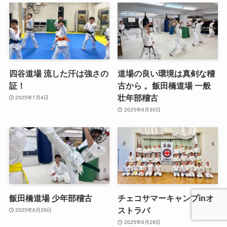
四谷道場 流した汗は強さの
道場の良い環境は真剣な稽
証！
古から 。飯田橋道場 一般
壮年部稽古
2025年7月4日
2025年6月30日
飯田橋道場 少年部稽古
チェコサマーキャンプinオ
ストラバ
2025年6月29日
2025年6月29日