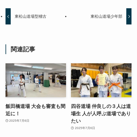
東松山道場型稽古
東松山道場少年部
関連記事
飯田橋道場 大会も審査も間
四谷道場 仲良しの３人は道
近に！
場生 人が人呼ぶ道場であり
たい
2025年7月6日
2025年7月6日