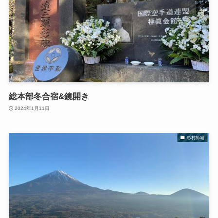
総本部冬合宿&鏡開き
2024年1月11日
杉村師範