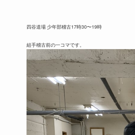
四谷道場 少年部稽古17時30〜19時
組手稽古前の一コマです。