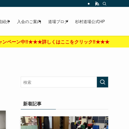
範紹介
入会のご案内
道場ブログ
杉村道場公式HP
をクリック‼︎★★★
新着記事