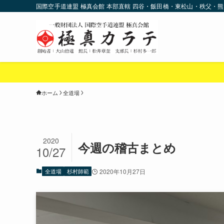
国際空手道連盟 極真会館 本部直轄 四谷・飯田橋・東松山・秩父・熊
ホーム
全道場
2020
今週の稽古まとめ
10/27
全道場
杉村師範
2020年10月27日