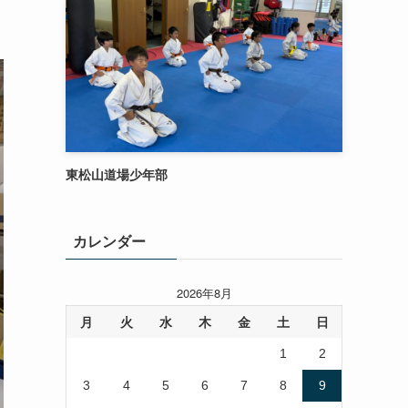
東松山道場少年部
カレンダー
2026年8月
月
火
水
木
金
土
日
1
2
3
4
5
6
7
8
9