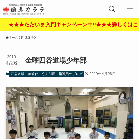
ただいま入門キャンペーン中‼︎★★★詳しくはここをクリッ
ホーム
四谷道場
2019
金曜四谷道場少年部
4/26
2019年4月26日
四谷道場
師範代・分支部長・指導員のブログ