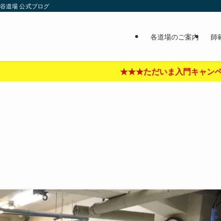
谷道場 公式ブログ
各道場のご案内
師
★★★ただいま入門キャンペーン中‼︎★★★詳しくはここ