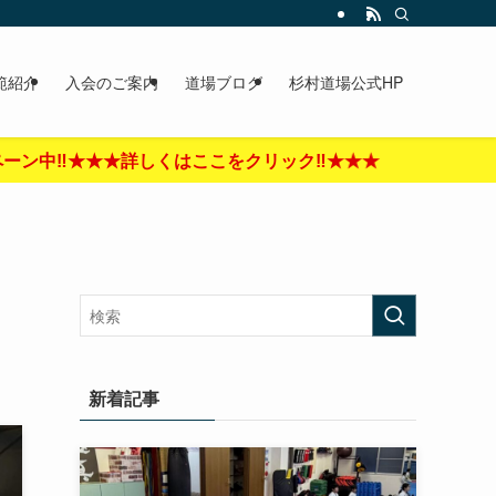
範紹介
入会のご案内
道場ブログ
杉村道場公式HP
をクリック‼︎★★★
新着記事