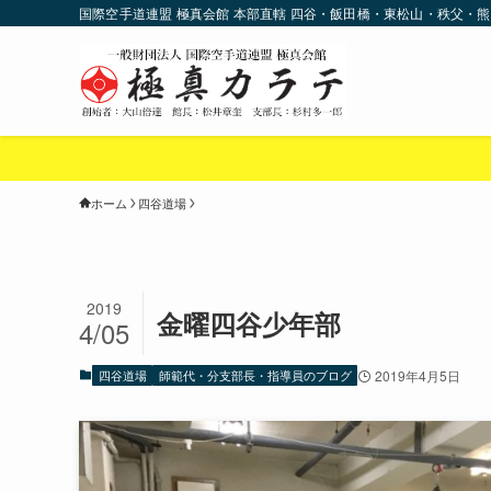
国際空手道連盟 極真会館 本部直轄 四谷・飯田橋・東松山・秩父・熊
ホーム
四谷道場
2019
金曜四谷少年部
4/05
四谷道場
師範代・分支部長・指導員のブログ
2019年4月5日