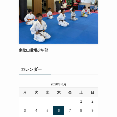
東松山道場少年部
カレンダー
2026年8月
月
火
水
木
金
土
日
1
2
3
4
5
6
7
8
9