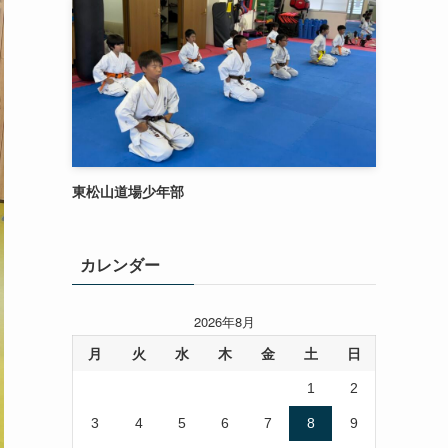
東松山道場少年部
カレンダー
2026年8月
月
火
水
木
金
土
日
1
2
3
4
5
6
7
8
9