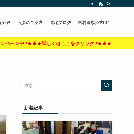
範紹介
入会のご案内
道場ブログ
杉村道場公式HP
‼︎★★★
新着記事