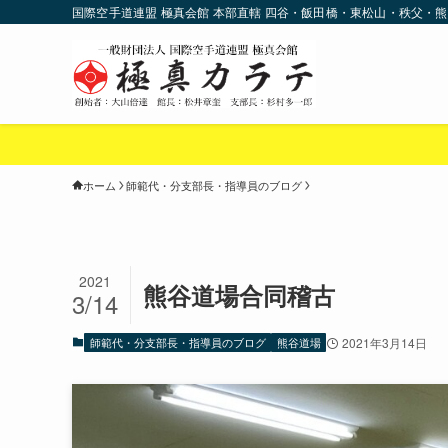
国際空手道連盟 極真会館 本部直轄 四谷・飯田橋・東松山・秩父・熊
★★
ホーム
師範代・分支部長・指導員のブログ
2021
熊谷道場合同稽古
3/14
師範代・分支部長・指導員のブログ
熊谷道場
2021年3月14日