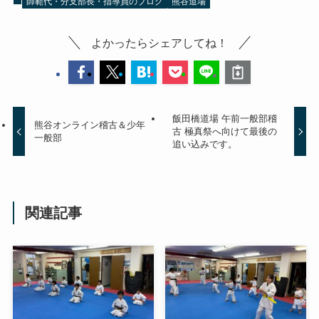
師範代・分支部長・指導員のブログ
熊谷道場
よかったらシェアしてね！
飯田橋道場 午前一般部稽
熊谷オンライン稽古＆少年
古 極真祭へ向けて最後の
一般部
追い込みです。
関連記事