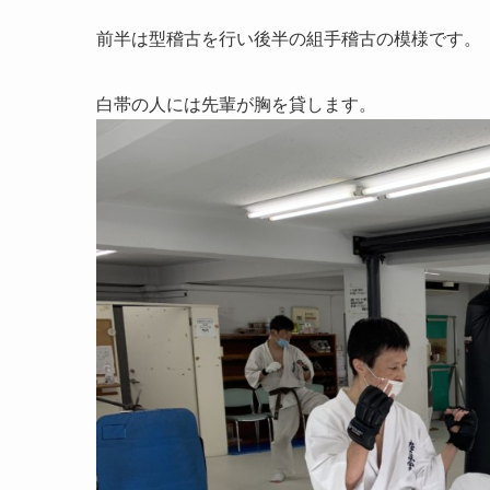
前半は型稽古を行い後半の組手稽古の模様です。
白帯の人には先輩が胸を貸します。