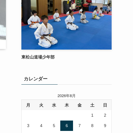
東松山道場少年部
カレンダー
2026年8月
月
火
水
木
金
土
日
1
2
3
4
5
6
7
8
9