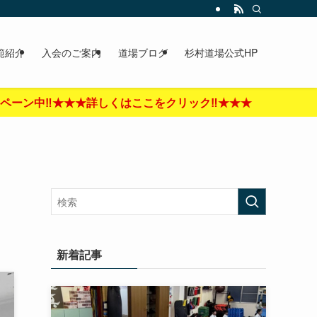
範紹介
入会のご案内
道場ブログ
杉村道場公式HP
ク‼︎★★★
新着記事