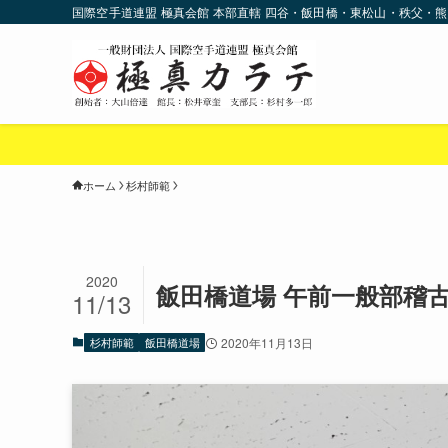
国際空手道連盟 極真会館 本部直轄 四谷・飯田橋・東松山・秩父・熊
★
ホーム
杉村師範
2020
飯田橋道場 午前一般部稽
11/13
杉村師範
飯田橋道場
2020年11月13日