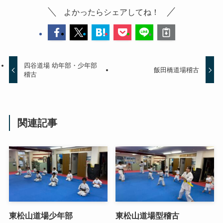
よかったらシェアしてね！
四谷道場 幼年部・少年部
飯田橋道場稽古
稽古
関連記事
東松山道場少年部
東松山道場型稽古