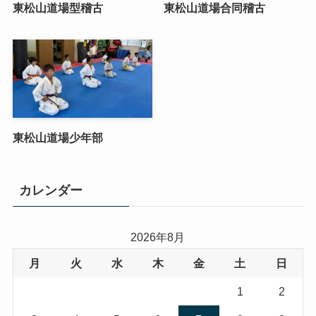
東松山道場型稽古
東松山道場合同稽古
東松山道場少年部
カレンダー
2026年8月
月
火
水
木
金
土
日
1
2