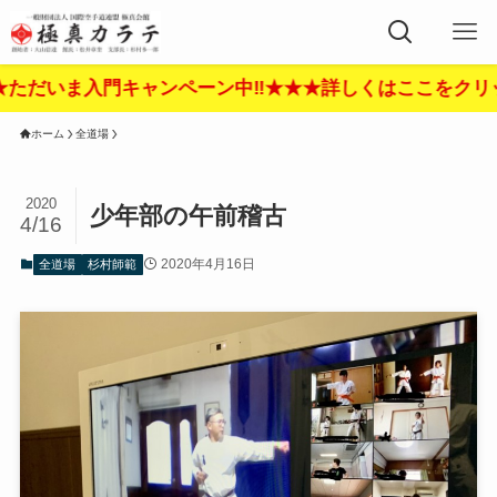
入門キャンペーン中‼︎★★★詳しくはここをクリック‼︎★★
ホーム
全道場
2020
少年部の午前稽古
4/16
2020年4月16日
全道場
杉村師範