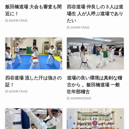
飯田橋道場 大会も審査も間
四谷道場 仲良しの３人は道
近に！
場生 人が人呼ぶ道場であり
たい
2025年7月6日
2025年7月6日
四谷道場 流した汗は強さの
道場の良い環境は真剣な稽
証！
古から 。飯田橋道場 一般
壮年部稽古
2025年7月4日
2025年6月30日