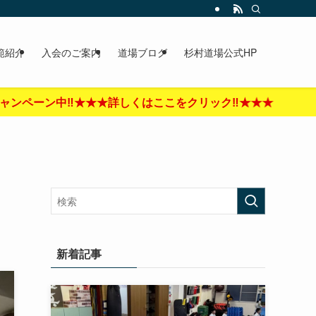
範紹介
入会のご案内
道場ブログ
杉村道場公式HP
クリック‼︎★★★
新着記事