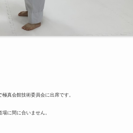
で極真会館技術委員会に出席です。
道場に間に合いません。
。