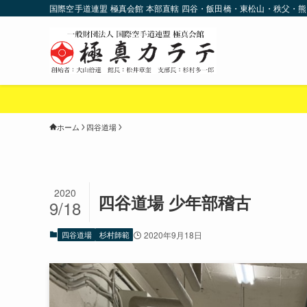
国際空手道連盟 極真会館 本部直轄 四谷・飯田橋・東松山・秩父・熊
ホーム
四谷道場
2020
四谷道場 少年部稽古
9/18
四谷道場
杉村師範
2020年9月18日