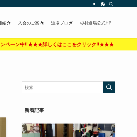
範紹介
入会のご案内
道場ブログ
杉村道場公式HP
ック‼︎★★★
新着記事