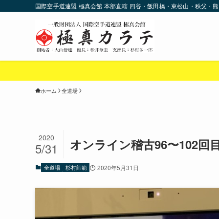
国際空手道連盟 極真会館 本部直轄 四谷・飯田橋・東松山・秩父・熊
ホーム
全道場
2020
オンライン稽古96〜102回
5/31
全道場
杉村師範
2020年5月31日