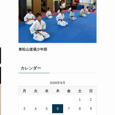
東松山道場少年部
カレンダー
2026年8月
月
火
水
木
金
土
日
1
2
3
4
5
6
7
8
9