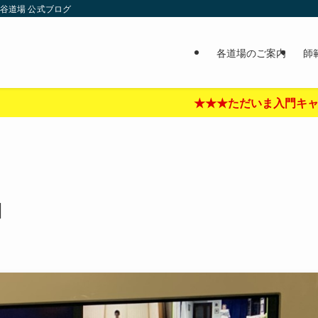
谷道場 公式ブログ
各道場のご案内
師
★★★ただいま入門キャンペーン中‼︎★★★詳しくはここをクリ
目