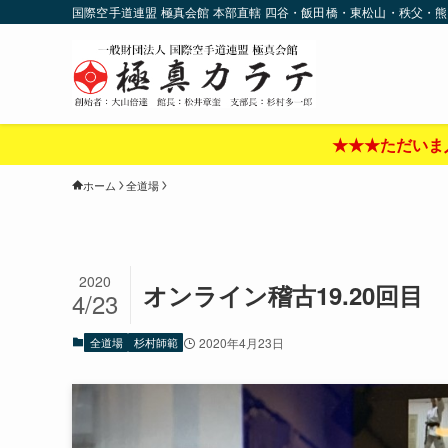
国際空手道連盟 極真会館 本部直轄 四谷・飯田橋・東松山・秩父・熊
★★★ただいま入門キャンペーン中‼︎★★★詳しくはこ
ホーム
全道場
2020
オンライン稽古19.20回目
4/23
全道場
杉村師範
2020年4月23日