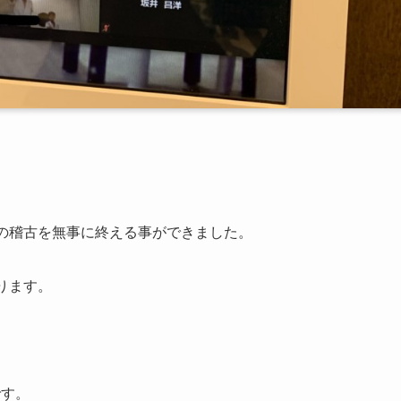
目の稽古を無事に終える事ができました。
ります。
です。