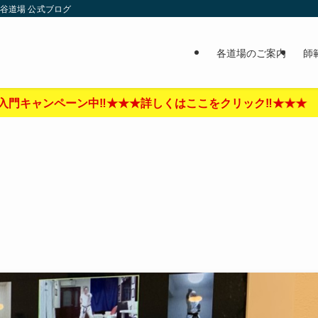
谷道場 公式ブログ
各道場のご案内
師
こをクリック‼︎★★★