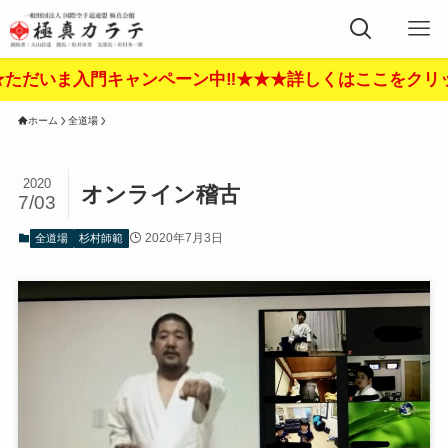
門キャンペーン中‼︎★★★詳しくはここをクリック‼︎★★
ホーム
全道場
2020
オンライン稽古
7/03
2020年7月3日
全道場
杉村師範