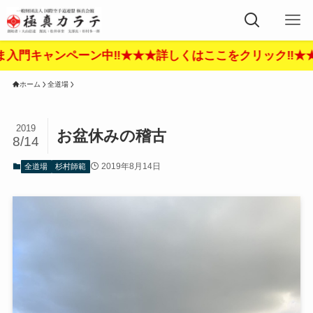
★詳しくはここをクリック‼︎★★★
ホーム
全道場
2019
お盆休みの稽古
8/14
2019年8月14日
全道場
杉村師範