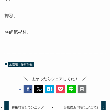
押忍。
✏️師範杉村。
全道場
杉村師範
よかったらシェアしてね！
棒術稽古とランニング
台風接近 稽古はどこで⁉︎