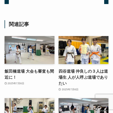
関連記事
飯田橋道場 大会も審査も間
四谷道場 仲良しの３人は道
近に！
場生 人が人呼ぶ道場であり
たい
2025年7月6日
2025年7月6日