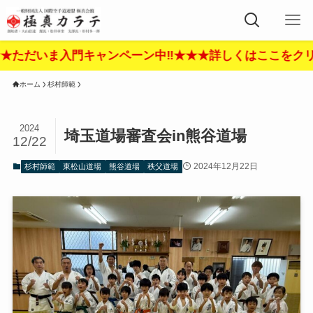
キャンペーン中‼︎★★★詳しくはここをクリック‼︎★★★
ホーム
杉村師範
2024
埼玉道場審査会in熊谷道場
12/22
2024年12月22日
杉村師範
東松山道場
熊谷道場
秩父道場