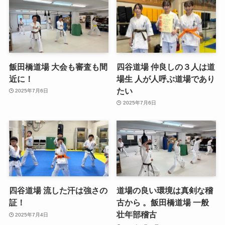
飯田橋道場 大会も審査も間
四谷道場 仲良しの３人は道
近に！
場生 人が人呼ぶ道場であり
たい
2025年7月6日
2025年7月6日
四谷道場 流した汗は強さの
道場の良い環境は真剣な稽
証！
古から 。飯田橋道場 一般
壮年部稽古
2025年7月4日