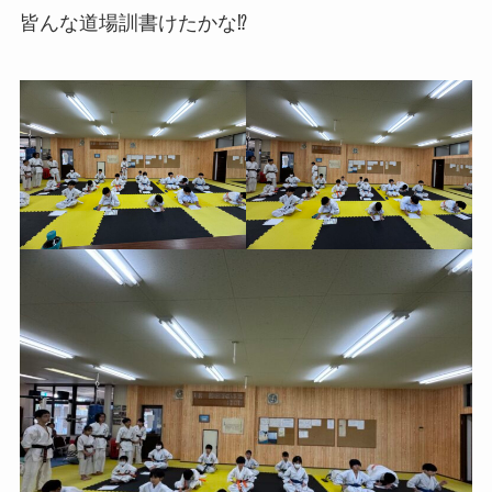
皆んな道場訓書けたかな⁉︎