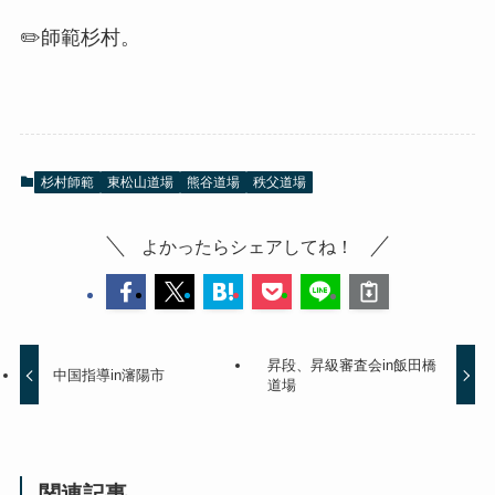
✏️師範杉村。
杉村師範
東松山道場
熊谷道場
秩父道場
よかったらシェアしてね！
昇段、昇級審査会in飯田橋
中国指導in瀋陽市
道場
関連記事