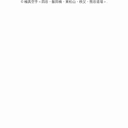
©
極真空手＜四谷・飯田橋・東松山・秩父・熊谷道場＞.