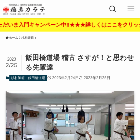
門キャンペーン中‼︎★★★詳しくはここをクリック‼︎★★★
ホーム
杉村師範
飯田橋道場 稽古 さすが！と思わせ
2023
2/25
る先輩達
2023年2月24日
2023年2月25日
杉村師範
飯田橋道場