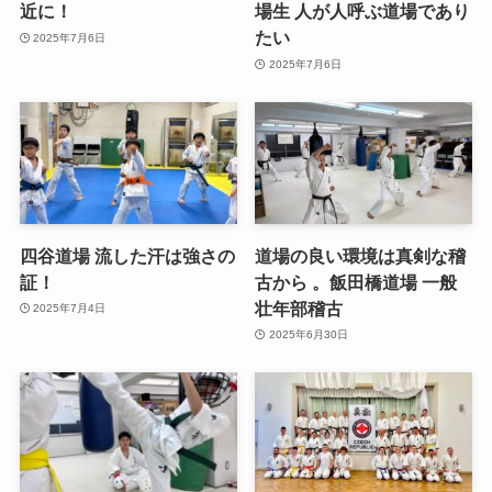
近に！
場生 人が人呼ぶ道場であり
たい
2025年7月6日
2025年7月6日
四谷道場 流した汗は強さの
道場の良い環境は真剣な稽
証！
古から 。飯田橋道場 一般
壮年部稽古
2025年7月4日
2025年6月30日