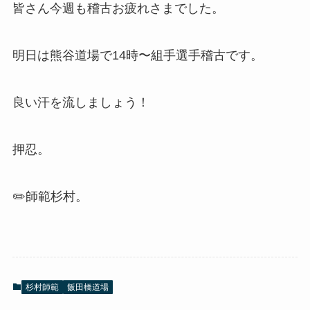
皆さん今週も稽古お疲れさまでした。
明日は熊谷道場で14時〜組手選手稽古です。
良い汗を流しましょう！
押忍。
✏️師範杉村。
杉村師範
飯田橋道場