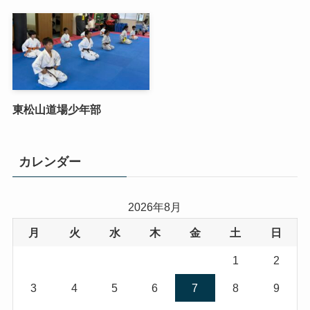
東松山道場少年部
カレンダー
2026年8月
月
火
水
木
金
土
日
1
2
3
4
5
6
7
8
9