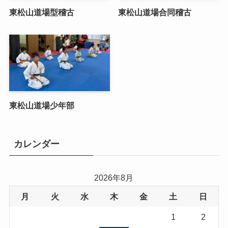
東松山道場型稽古
東松山道場合同稽古
東松山道場少年部
カレンダー
2026年8月
月
火
水
木
金
土
日
1
2