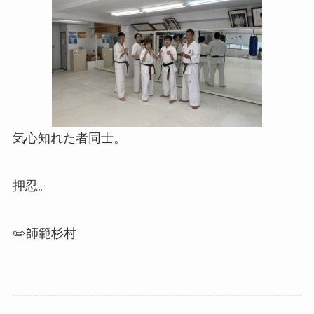
気心知れた者同士。
押忍。
✏️師範杉村