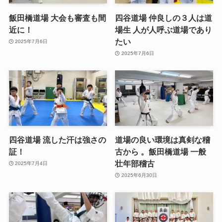
飯田橋道場 大会も審査も間
四谷道場 仲良しの３人は道
近に！
場生 人が人呼ぶ道場であり
たい
2025年7月6日
2025年7月6日
四谷道場 流した汗は強さの
道場の良い環境は真剣な稽
証！
古から 。飯田橋道場 一般
壮年部稽古
2025年7月4日
2025年6月30日