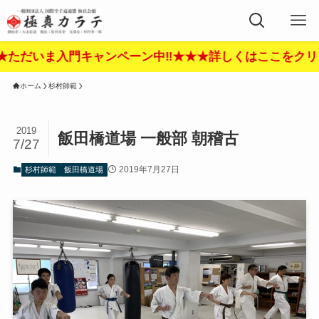
キャンペーン中‼︎★★★詳しくはここをクリック‼︎★★★
ホーム
杉村師範
2019
飯田橋道場 一般部 朝稽古
7/27
2019年7月27日
杉村師範
飯田橋道場