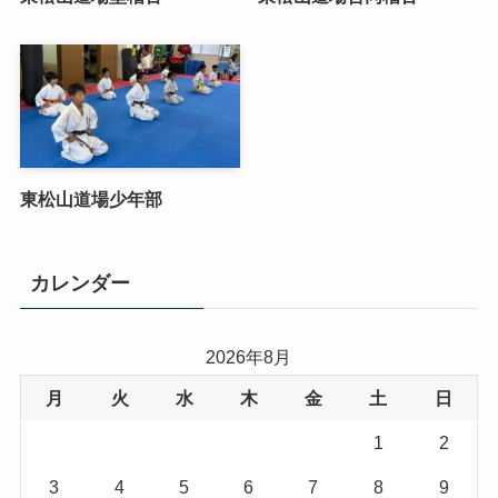
東松山道場少年部
カレンダー
2026年8月
月
火
水
木
金
土
日
1
2
3
4
5
6
7
8
9