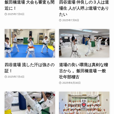
飯田橋道場 大会も審査も間
四谷道場 仲良しの３人は道
近に！
場生 人が人呼ぶ道場であり
たい
2025年7月6日
2025年7月6日
四谷道場 流した汗は強さの
道場の良い環境は真剣な稽
証！
古から 。飯田橋道場 一般
壮年部稽古
2025年7月4日
2025年6月30日