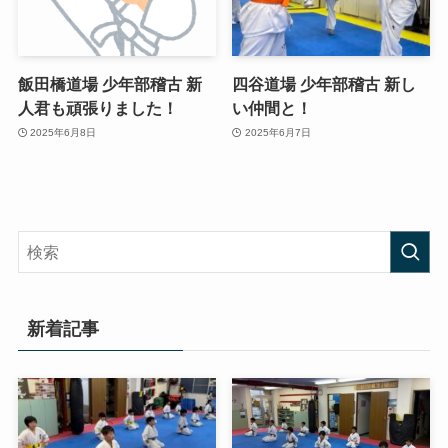
飯田橋道場 少年部稽古 新
四谷道場 少年部稽古 新し
人君も頑張りました！
い仲間と！
2025年6月8日
2025年6月7日
新着記事