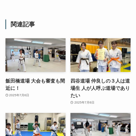
関連記事
飯田橋道場 大会も審査も間
四谷道場 仲良しの３人は道
近に！
場生 人が人呼ぶ道場であり
たい
2025年7月6日
2025年7月6日