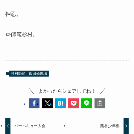
押忍。
✏️師範杉村。
杉村師範
飯田橋道場
よかったらシェアしてね！
バーベキュー大会
熊谷少年部