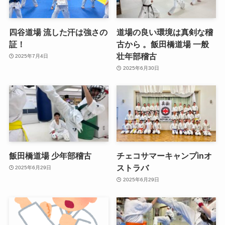
四谷道場 流した汗は強さの
道場の良い環境は真剣な稽
証！
古から 。飯田橋道場 一般
壮年部稽古
2025年7月4日
2025年6月30日
飯田橋道場 少年部稽古
チェコサマーキャンプinオ
ストラバ
2025年6月29日
2025年6月29日