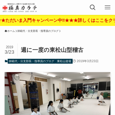
いま入門キャンペーン中‼︎★★★詳しくはここをクリック‼︎
ホーム
師範代・分支部長・指導員のブログ
2019
週に一度の東松山型稽古
3/23
2019年3月23日
師範代・分支部長・指導員のブログ
東松山道場