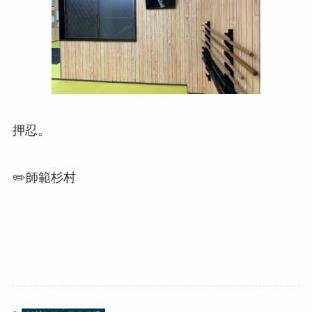
押忍。
✏️師範杉村