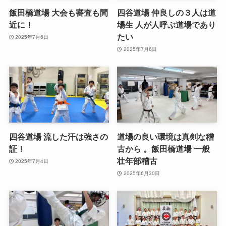
飯田橋道場 大会も審査も間
四谷道場 仲良しの３人は道
近に！
場生 人が人呼ぶ道場であり
たい
2025年7月6日
2025年7月6日
四谷道場 流した汗は強さの
道場の良い環境は真剣な稽
証！
古から 。飯田橋道場 一般
壮年部稽古
2025年7月4日
2025年6月30日