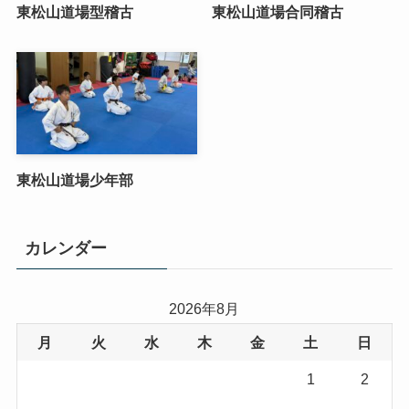
東松山道場型稽古
東松山道場合同稽古
東松山道場少年部
カレンダー
2026年8月
月
火
水
木
金
土
日
1
2