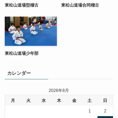
東松山道場型稽古
東松山道場合同稽古
東松山道場少年部
カレンダー
2026年8月
月
火
水
木
金
土
日
1
2