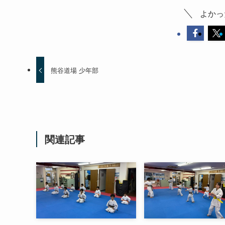
よかっ
熊谷道場 少年部
関連記事