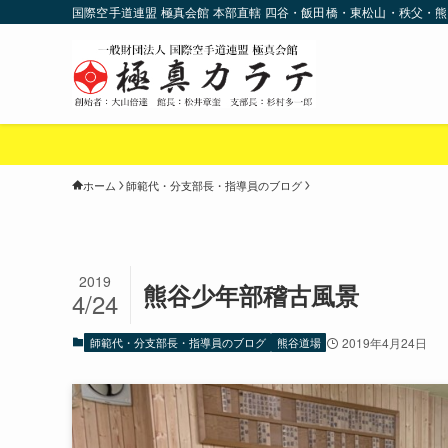
国際空手道連盟 極真会館 本部直轄 四谷・飯田橋・東松山・秩父・熊
ホーム
師範代・分支部長・指導員のブログ
2019
熊谷少年部稽古風景
4/24
師範代・分支部長・指導員のブログ
熊谷道場
2019年4月24日