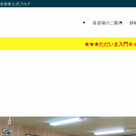
谷道場 公式ブログ
各道場のご案内
師
★★★ただいま入門キャンペーン中‼︎★★★詳