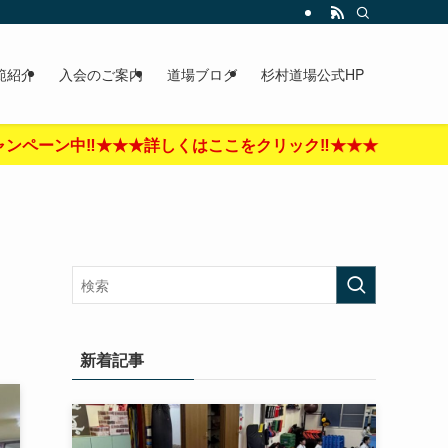
範紹介
入会のご案内
道場ブログ
杉村道場公式HP
しくはここをクリック‼︎★★★
新着記事