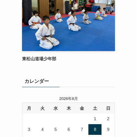
東松山道場少年部
カレンダー
2026年8月
月
火
水
木
金
土
日
1
2
3
4
5
6
7
8
9