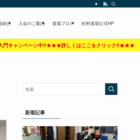
範紹介
入会のご案内
道場ブログ
杉村道場公式HP
‼︎★★★詳しくはここをクリック‼︎★★★
新着記事