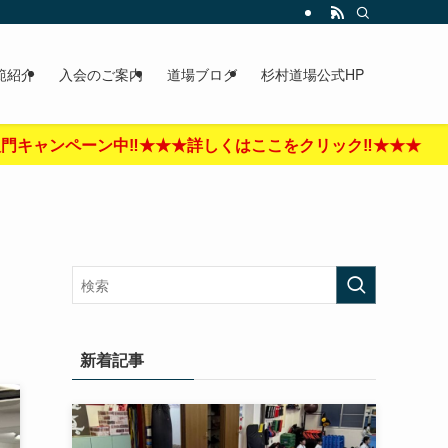
範紹介
入会のご案内
道場ブログ
杉村道場公式HP
︎★★★詳しくはここをクリック‼︎★★★
新着記事