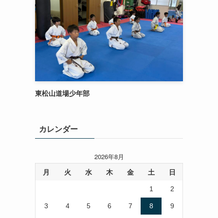
東松山道場少年部
カレンダー
2026年8月
月
火
水
木
金
土
日
1
2
3
4
5
6
7
8
9