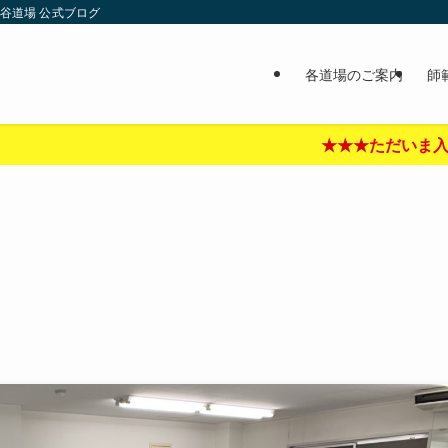
谷道場 公式ブログ
各道場のご案内
師
★★★ただいま入門キャンペーン中‼