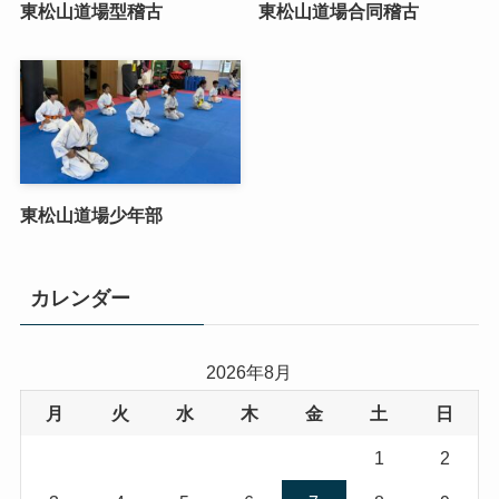
東松山道場型稽古
東松山道場合同稽古
東松山道場少年部
カレンダー
2026年8月
月
火
水
木
金
土
日
1
2