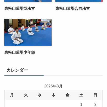
東松山道場型稽古
東松山道場合同稽古
東松山道場少年部
カレンダー
2026年8月
月
火
水
木
金
土
日
1
2