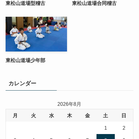
東松山道場型稽古
東松山道場合同稽古
東松山道場少年部
カレンダー
2026年8月
月
火
水
木
金
土
日
1
2