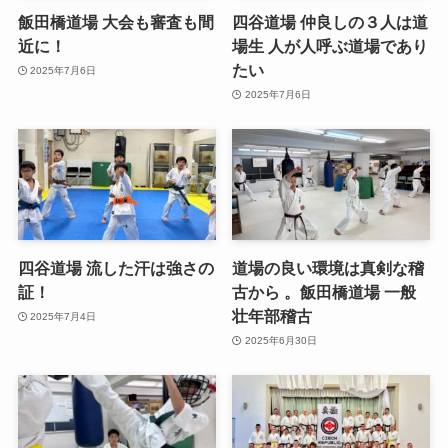
飯田橋道場 大会も審査も間
四谷道場 仲良しの３人は道
近に！
場生 人が人呼ぶ道場であり
たい
2025年7月6日
2025年7月6日
四谷道場 流した汗は強さの
道場の良い環境は真剣な稽
証！
古から 。飯田橋道場 一般
壮年部稽古
2025年7月4日
2025年6月30日