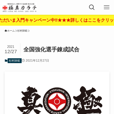
入門キャンペーン中‼︎★★★詳しくはここをクリック‼︎★★
ホーム
杉村師範
2021
全国強化選手錬成試合
12/27
2021年12月27日
杉村師範