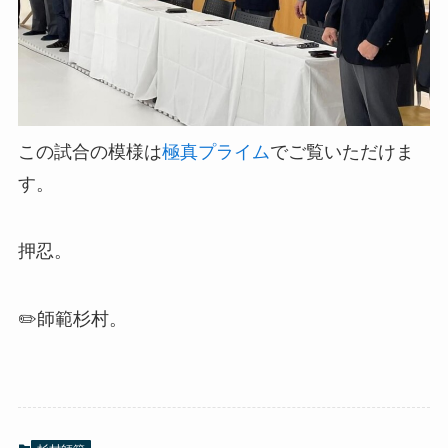
この試合の模様は
極真プライム
でご覧いただけま
す。
押忍。
✏️師範杉村。