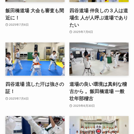
飯田橋道場 大会も審査も間
四谷道場 仲良しの３人は道
近に！
場生 人が人呼ぶ道場であり
たい
2025年7月6日
2025年7月6日
四谷道場 流した汗は強さの
道場の良い環境は真剣な稽
証！
古から 。飯田橋道場 一般
壮年部稽古
2025年7月4日
2025年6月30日