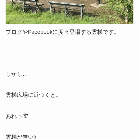
ブログやFacebookに度々登場する雲梯です。
しかし…
雲梯広場に近づくと。
あれっ⁉︎⁉︎
雲梯が無い⁉︎