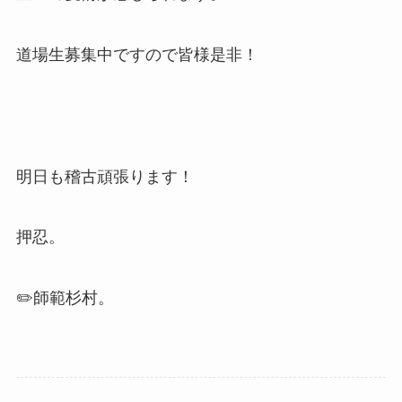
道場生募集中ですので皆様是非！
明日も稽古頑張ります！
押忍。
✏️師範杉村。