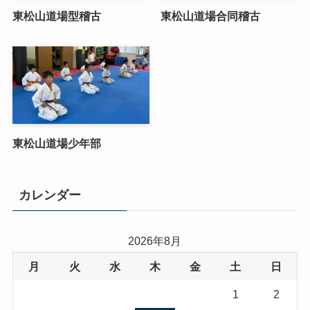
東松山道場型稽古
東松山道場合同稽古
東松山道場少年部
カレンダー
2026年8月
月
火
水
木
金
土
日
1
2