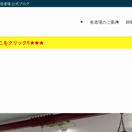
谷道場 公式ブログ
各道場のご案内
師
‼︎★★★