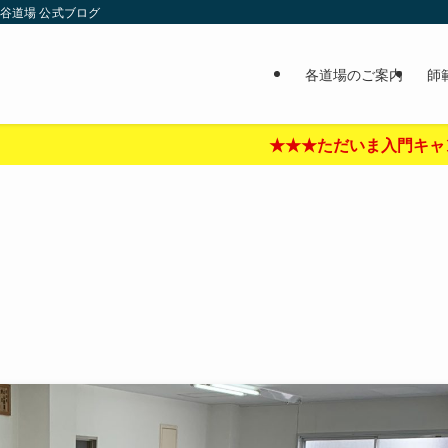
谷道場 公式ブログ
各道場のご案内
師
★★★ただいま入門キャンペーン中‼︎★★★