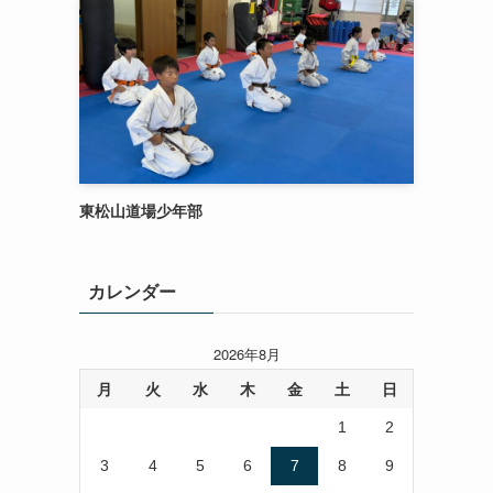
東松山道場少年部
カレンダー
2026年8月
月
火
水
木
金
土
日
1
2
3
4
5
6
7
8
9