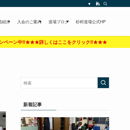
範紹介
入会のご案内
道場ブログ
杉村道場公式HP
詳しくはここをクリック‼︎★★★
新着記事